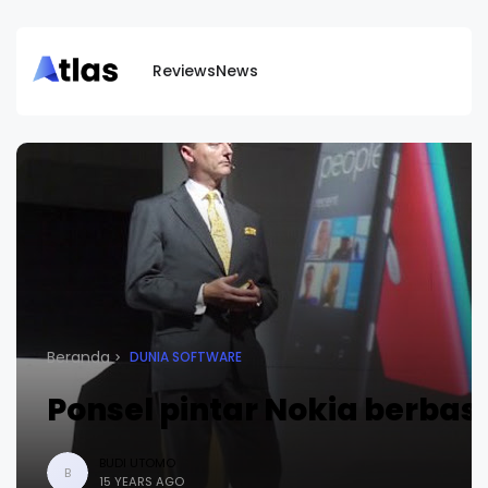
Reviews
News
Beranda
DUNIA SOFTWARE
Ponsel pintar Nokia berba
BUDI UTOMO
B
15 YEARS AGO