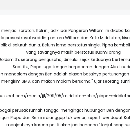
menjadi sorotan. Kali ini, adik ipar Pangeran William ini dikabark
rosesi royal wedding antara William dan Kate Middleton, kisah 
lik di seluruh dunia. Belum lama berstatus single, Pippa kembal
yang sayangnya masih berstatus suami orang.
oldsmith, seorang pengusaha, dimulai sejak keduanya bertemu 
Saat itu, Pippa juga tengah berpacaran dengan Alex Loud
n mendalam dengan Ben adalah alasan batalnya pertunangan dir
, mengirim SMS, dan makan malam bersama," ujar seorang sumb
 sebagai perusak rumah tangga, mengingat hubungan Ben dengan 
gan Pippa dan Ben ini dianggap tak benar, seperti pendapat Ka
menjauhinya karena pasti akan jadi bencana," lanjut sang s