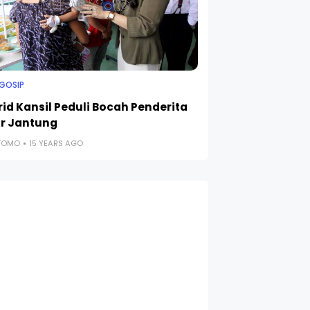
 GOSIP
rid Kansil Peduli Bocah Penderita
r Jantung
UTOMO
15 YEARS AGO