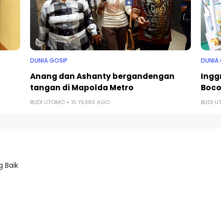
DUNIA GOSIP
DUNIA
Anang dan Ashanty bergandengan
Ingg
tangan di Mapolda Metro
Boco
BUDI UTOMO
15 YEARS AGO
BUDI 
 Baik