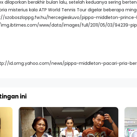
 dilaporkan berakhir bulan lalu, setelah keduanya sering berten
ria misterius kala ATP World Tennis Tour digelar beberapa min
tp://id.omg.yahoo.com/news/pippa-middleton-pacari-pria-ber
ingan ini