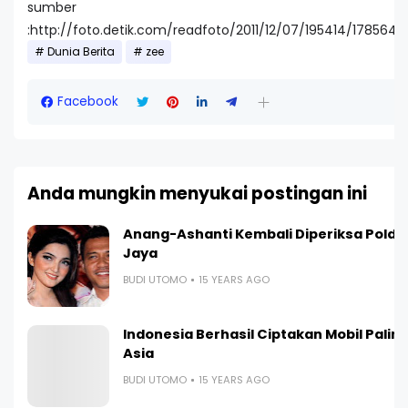
sumber
:http://foto.detik.com/readfoto/2011/12/07/195414/178564
Dunia Berita
zee
Facebook
Anda mungkin menyukai postingan ini
L
Anang-Ashanti Kembali Diperiksa Polda
Jaya
BUDI UTOMO
15 YEARS AGO
Indonesia Berhasil Ciptakan Mobil Paling I
Asia
BUDI UTOMO
15 YEARS AGO