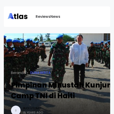
Reviews
News
Beranda
DUNIA BERITA
Pimpinan Minustah Kunjun
Camp TNI di Haiti
BUDI UTOMO
B
15 YEARS AGO