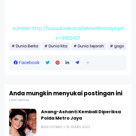
sumber :http://www.kaskus.us/showthread.php?
t=9920421
Dunia Berita
Dunia Kita
Dunia Sejarah
gogo
Facebook
Anda mungkin menyukai postingan ini
Lihat semua
Anang-Ashanti Kembali Diperiksa
Polda Metro Jaya
BUDI UTOMO
15 YEARS AGO