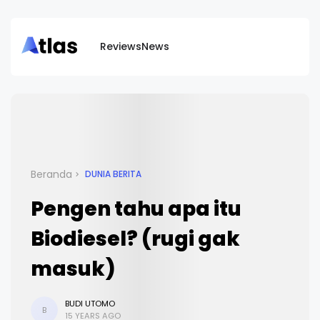
Reviews
News
Beranda
DUNIA BERITA
Pengen tahu apa itu
Biodiesel? (rugi gak
masuk)
BUDI UTOMO
B
15 YEARS AGO