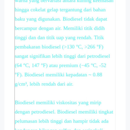
warna yang bervariasi antara kuning keemasan
hingga cokelat gelap tergantung dari bahan
baku yang digunakan. Biodiesel tidak dapat
bercampur dengan air. Memiliki titik didih
tinggi dan dan titik uap yang rendah. Titik
pembakaran biodiesel (>130 °C, >266 °F)
sangat signifikan lebih tinggi dari petrodiesel
(64 °C, 147 °F) atau premium (−45 °C, -52
°F). Biodiesel memiliki kepadatan ~ 0.88
g/cm³, lebih rendah dari air.
Biodiesel memiliki viskositas yang mirip
dengan petrodiesel. Biodiesel memiliki tingkat
pelumasan lebih tinggi dan hampir tidak ada