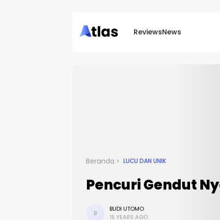
Reviews
News
Beranda
LUCU DAN UNIK
Pencuri Gendut Nyan
BUDI UTOMO
B
15 YEARS AGO