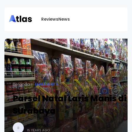
Reviews
News
Beranda
DUNIA BERITA
Parsel Natal Laris Manis di
SUrabaya
BUDI UTOMO
B
15 YEARS AGO