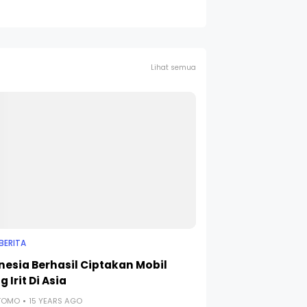
Lihat semua
BERITA
nesia Berhasil Ciptakan Mobil
g Irit Di Asia
UTOMO
15 YEARS AGO