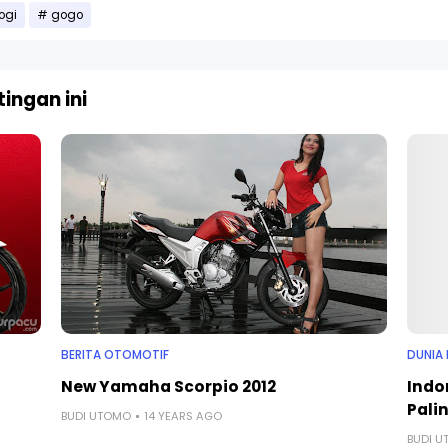
ogi
gogo
ingan ini
BERITA OTOMOTIF
DUNIA 
New Yamaha Scorpio 2012
Indo
Palin
BUDI UTOMO
14 YEARS AGO
BUDI 