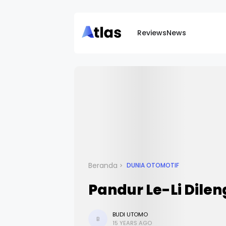
Reviews
News
Beranda
DUNIA OTOMOTIF
Pandur Le-Li Dile
BUDI UTOMO
B
15 YEARS AGO