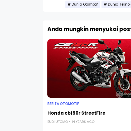
Dunia Otomotif
Dunia Teknol
Anda mungkin menyukai post
BERITA OTOMOTIF
Honda cb150r StreetFire
BUDI UTOMO
14 YEARS AGO