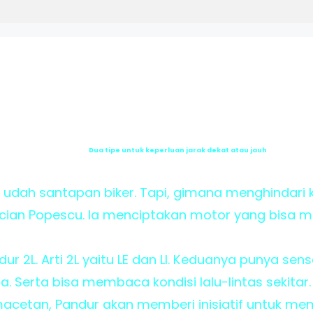
Dua tipe untuk keperluan jarak dekat atau jauh
, udah santapan biker. Tapi, gimana menghindari 
cian Popescu. Ia menciptakan motor yang bisa 
dur 2L. Arti 2L yaitu LE dan LI. Keduanya punya s
a. Serta bisa membaca kondisi lalu-lintas sekitar.
acetan, Pandur akan memberi inisiatif untuk mem