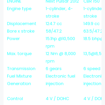
ENGINE
Next Pulsar 2012
CBR 150
Engine type
1-cylinder, 4-
1-cylinder,
stroke
stroke
Displacement
124.7 cc
149.9 cc
Bore x stroke
58/47.2
63.5/47.2
Power
15.1hp @10,500
18.5 bhp@
rpm
Max. torque
12 Nm @ 8,000
13,5@8,50
rpm
Transmission
6 gears
6 speed
Fuel Mixture
Electronic fuel
Electronic
Generation
injection
injection
Control
4 V / DOHC
4 V / DOH