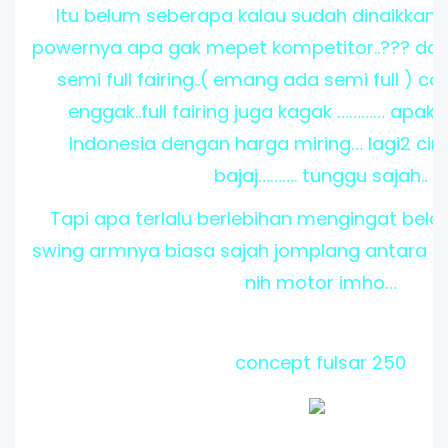
Itu belum seberapa kalau sudah dinaikkan
powernya apa gak mepet kompetitor..??? dan 
semi full fairing..( emang ada semi full ) 
enggak..full fairing juga kagak ………… apak
Indonesia dengan harga miring… lagi2 ciri
bajaj………. tunggu sajah..
Tapi apa terlalu berlebihan mengingat bel
swing armnya biasa sajah jomplang antara e
nih motor imho…
concept fulsar 250