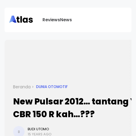
Reviews
News
Beranda
DUNIA OTOMOTIF
New Pulsar 2012… tantang Y
CBR 150 R kah…???
BUDI UTOMO
B
15 YEARS AGO