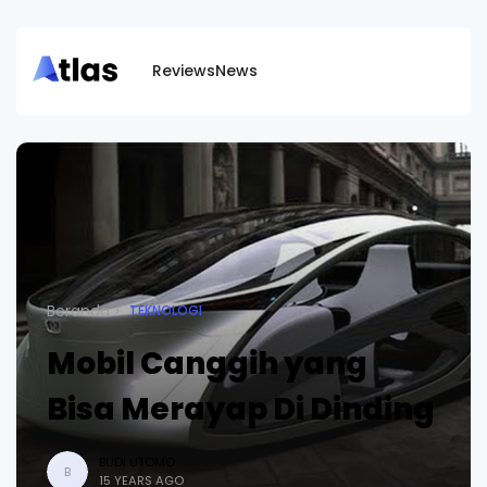
Reviews
News
Beranda
TEKNOLOGI
Mobil Canggih yang
Bisa Merayap Di Dinding
BUDI UTOMO
B
15 YEARS AGO