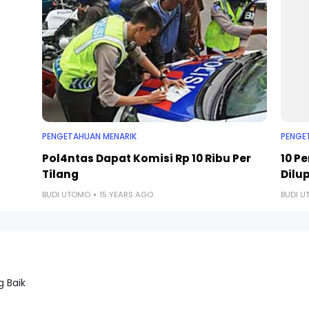
PENGETAHUAN MENARIK
PENGE
Pol4ntas Dapat Komisi Rp 10 Ribu Per
10 P
Tilang
Dilu
BUDI UTOMO
15 YEARS AGO
BUDI 
 Baik