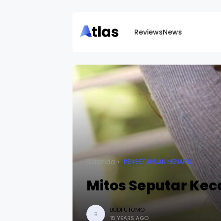
Reviews
News
Beranda
PENGETAHUAN MENARIK
Mitos Seputar Kec
BUDI UTOMO
B
15 YEARS AGO