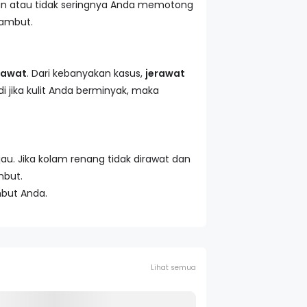
an atau tidak seringnya Anda memotong
ambut.
rawat
. Dari kebanyakan kasus,
jerawat
i jika kulit Anda berminyak, maka
u. Jika kolam renang tidak dirawat dan
mbut.
but Anda.
Lihat semua