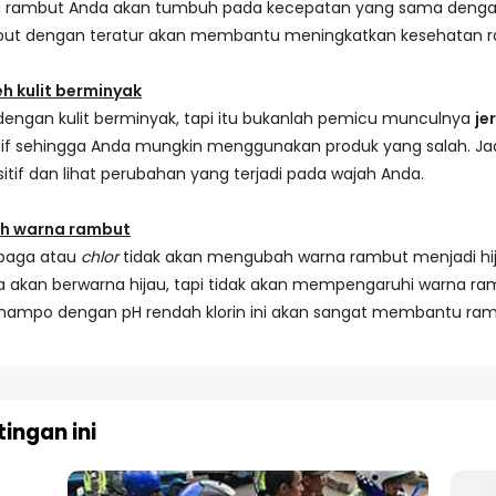
ena rambut Anda akan tumbuh pada kecepatan yang sama deng
ut dengan teratur akan membantu meningkatkan kesehatan r
h kulit berminyak
engan kulit berminyak, tapi itu bukanlah pemicu munculnya
je
sitif sehingga Anda mungkin menggunakan produk yang salah. Jad
sitif dan lihat perubahan yang terjadi pada wajah Anda.
ah warna rambut
mbaga atau
chlor
tidak akan mengubah warna rambut menjadi hija
a akan berwarna hijau, tapi tidak akan mempengaruhi warna ra
hampo dengan pH rendah klorin ini akan sangat membantu ram
ingan ini