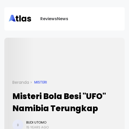
Reviews
News
Beranda
MISTERI
Misteri Bola Besi "UFO"
Namibia Terungkap
BUDI UTOMO
B
15 YEARS AGO