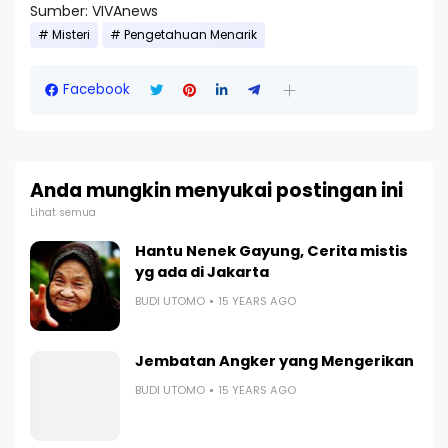
Sumber: VIVAnews
Misteri
Pengetahuan Menarik
Facebook
Anda mungkin menyukai postingan ini
Lihat semua
Hantu Nenek Gayung, Cerita mistis
yg ada di Jakarta
BUDI UTOMO
15 YEARS AGO
Jembatan Angker yang Mengerikan
BUDI UTOMO
15 YEARS AGO