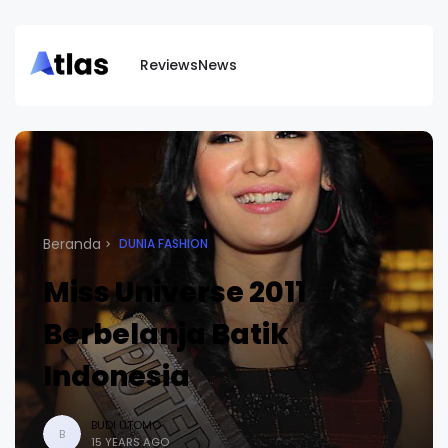
Reviews
News
Beranda
DUNIA FASHION
Miss Universe 2011
Berbelanja Batik
Indonesia
BUDI UTOMO
B
15 YEARS AGO