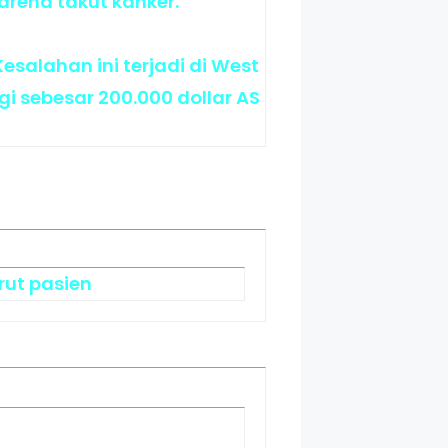
rena takut kanker.
salahan ini terjadi di West
i sebesar 200.000 dollar AS
rut pasien