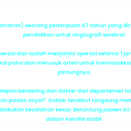
amaran) seorang perempuan 67 tahun yang dir
pendidikan untuk angiografi serebral.
perasi dan sudah menjalani operasi selama 1 j
kal paha dan menusuk arteri untuk memasukkan
jantungnya.
 telepon berdering dan dokter dari departemen 
n pasien saya?'. Dokter tersebut langsung me
lakukan kesalahan besar. Beruntung pasien ini
dalam kondisi stabil.