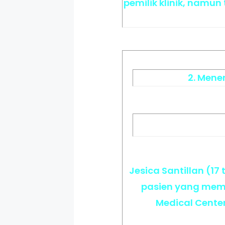
pemilik klinik, namu
2. Mene
Jesica Santillan (1
pasien yang memil
Medical Cente