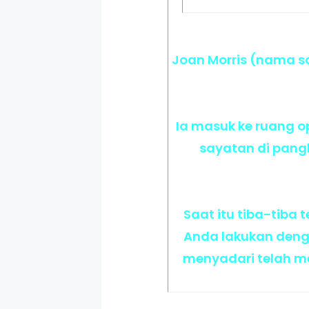
Joan Morris (nama s
Ia masuk ke ruang o
sayatan di pang
Saat itu tiba-tiba
Anda lakukan denga
menyadari telah me