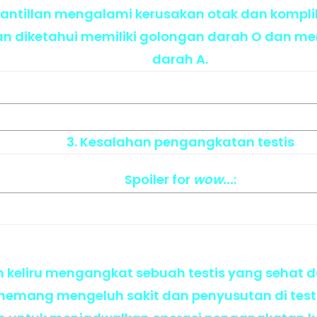
 Santillan mengalami kerusakan otak dan komp
an diketahui memiliki golongan darah O dan m
darah A.
3. Kesalahan pengangkatan testis
Spoiler
for
wow...
:
h keliru mengangkat sebuah testis yang sehat d
 memang mengeluh sakit dan penyusutan di testi