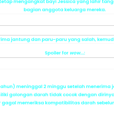
n tetap mengangkat bayi Jessica yang lahir tan
bagian anggota keluarga mereka.
rima jantung dan paru-paru yang salah, kemu
Spoiler
for
wow...
:
7 tahun) meninggal 2 minggu setelah menerima 
iki golongan darah tidak cocok dengan dirinya. 
r gagal memeriksa kompatibilitas darah sebelu