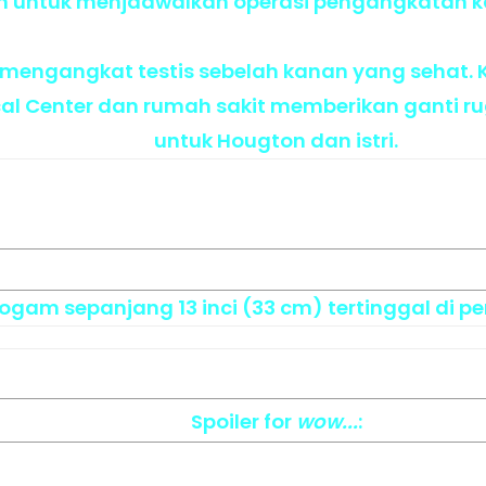
untuk menjadwalkan operasi pengangkatan ka
mengangkat testis sebelah kanan yang sehat. Ke
al Center dan rumah sakit memberikan ganti rug
untuk Hougton dan istri.
Logam sepanjang 13 inci (33 cm) tertinggal di pe
Spoiler
for
wow...
: