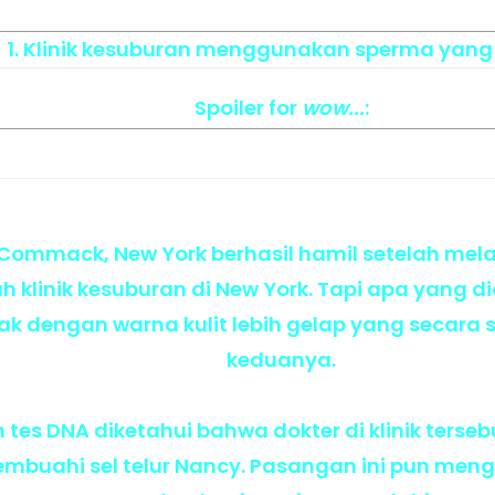
1. Klinik kesuburan menggunakan sperma yang
Spoiler
for
wow...
:
Commack, New York berhasil hamil setelah melak
buah klinik kesuburan di New York. Tapi apa yan
k dengan warna kulit lebih gelap yang secara 
keduanya.
 tes DNA diketahui bahwa dokter di klinik ter
embuahi sel telur Nancy. Pasangan ini pun me