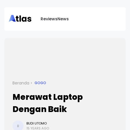
Reviews
News
Beranda
GOGO
Merawat Laptop
Dengan Baik
BUDI UTOMO
B
15 YEARS AGO