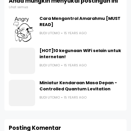
Anda mungkin menyukai postingan ini
Lihat semua
Cara Mengontrol Amarahmu [MUST
READ]
BUDI UTOMO
15 YEARS AGO
[HOT]10 kegunaan WiFi selain untuk
internetan!
BUDI UTOMO
15 YEARS AGO
Miniatur Kendaraan Masa Depan -
Controlled Quantum Levitation
BUDI UTOMO
15 YEARS AGO
Posting Komentar