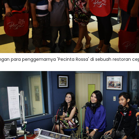
gan para penggemarnya 'Pecinta Rossa' di sebuah restoran cep