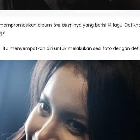
ng mempromosikan album
the best
-nya yang berisi 14 lagu. Deti
ip!
 itu menyempatkan diri untuk melakukan sesi foto dengan deti