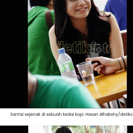
Santai sejenak di sebuah kedai kopi. Hasan Alhabshy/detik