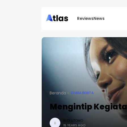
Reviews
News
Beranda
DUNIA BERITA
Mengintip Kegiat
BUDI UTOMO
B
15 YEARS AGO