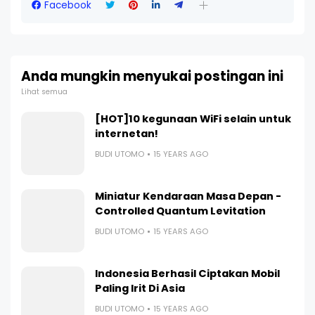
Facebook
Anda mungkin menyukai postingan ini
Lihat semua
[HOT]10 kegunaan WiFi selain untuk
internetan!
BUDI UTOMO
15 YEARS AGO
Miniatur Kendaraan Masa Depan -
Controlled Quantum Levitation
BUDI UTOMO
15 YEARS AGO
Indonesia Berhasil Ciptakan Mobil
Paling Irit Di Asia
BUDI UTOMO
15 YEARS AGO