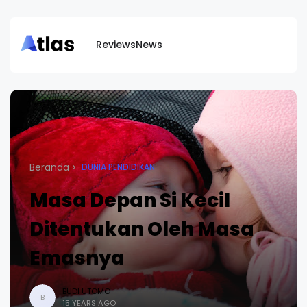
Reviews
News
Beranda
DUNIA PENDIDIKAN
Masa Depan Si Kecil
Ditentukan Oleh Masa
Emasnya
BUDI UTOMO
B
15 YEARS AGO