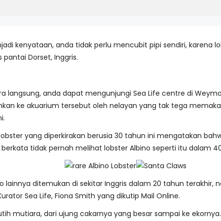
jadi kenyataan, anda tidak perlu mencubit pipi sendiri, karena lo
pantai Dorset, Inggris.
ra langsung, anda dapat mengunjungi Sea Life centre di Weymo
erahkan ke akuarium tersebut oleh nelayan yang tak tega memak
i.
bster yang diperkirakan berusia 30 tahun ini mengatakan bahw
a berkata tidak pernah melihat lobster Albino seperti itu dalam 40
no lainnya ditemukan di sekitar Inggris dalam 20 tahun terakhir
urator Sea Life, Fiona Smith yang dikutip Mail Online.
tih mutiara, dari ujung cakarnya yang besar sampai ke ekorny