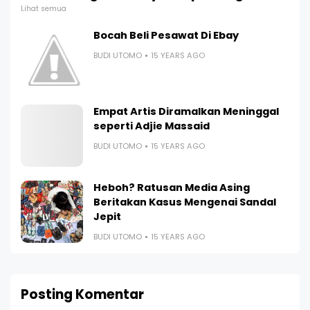
Lihat semua
Bocah Beli Pesawat Di Ebay
BUDI UTOMO
15 YEARS AGO
Empat Artis Diramalkan Meninggal
seperti Adjie Massaid
BUDI UTOMO
15 YEARS AGO
Heboh? Ratusan Media Asing
Beritakan Kasus Mengenai Sandal
Jepit
BUDI UTOMO
15 YEARS AGO
Posting Komentar