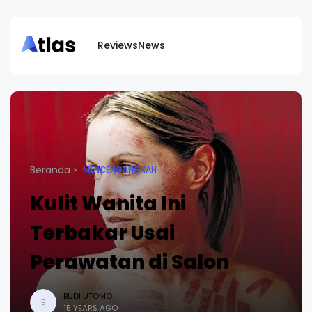
Reviews
News
Beranda
MENCENGANGKAN
Kulit Wanita Ini
Terbakar Usai
Perawatan di Salon
BUDI UTOMO
B
15 YEARS AGO