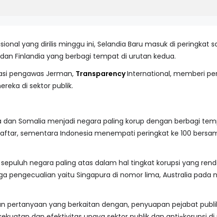
onal yang dirilis minggu ini, Selandia Baru masuk di peringkat s
 dan Finlandia yang berbagi tempat di urutan kedua.
isasi pengawas Jerman,
Transparency
International, memberi pe
reka di sektor publik.
ara dan Somalia menjadi negara paling korup dengan berbagi tem
aftar, sementara Indonesia menempati peringkat ke 100 bersama
ra sepuluh negara paling atas dalam hal tingkat korupsi yang re
ga pengecualian yaitu Singapura di nomor lima, Australia pad
kan pertanyaan yang berkaitan dengan, penyuapan pejabat publi
ekuatan dan efektivitas upaya sektor publik dan anti-korupsi d