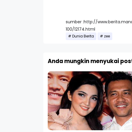
sumber :http://www.berita.ma
100/12174.html
Dunia Berita
zee
Anda mungkin menyukai post