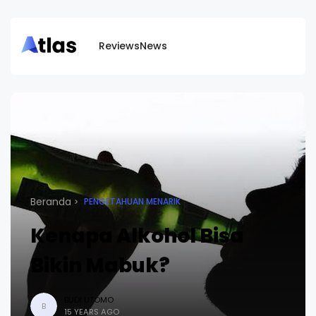
Reviews
News
Beranda
PENGETAHUAN MENARIK
Kenapa Alkohol Bisa
Bikin Mabuk?
BUDI UTOMO
B
15 YEARS AGO