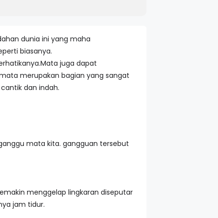
ndahan dunia ini yang maha
perti biasanya.
erhatikanya.Mata juga dapat
di mata merupakan bagian yang sangat
 cantik dan indah.
ganggu mata kita. gangguan tersebut
 semakin menggelap lingkaran diseputar
ya jam tidur.