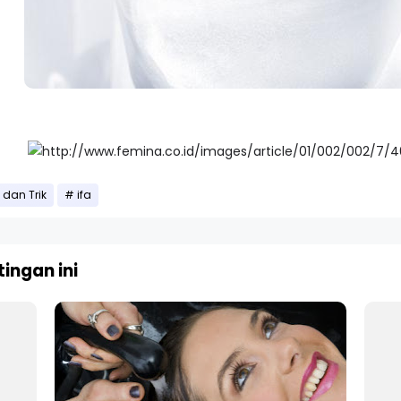
 dan Trik
ifa
ingan ini