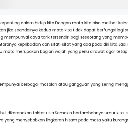
terpenting dalam hidup kita.Dengan mata kita bisa melihat kei
 jika seandainya kedua mata kita tidak dapat berfungsi lagi se
ang mempunyai daya tarik tersendiri bagi seseorang yang memp
aranya kepribadian dan sifat-sifat yang ada pada diri kita.Ja
i itu mata merupakan bagian wajah yang perlu dirawat agar tetap
mempunyai berbagai masalah atau gangguan yang sering meng
imbul dikarenakan faktor usia.Semakin bertambahnya umur kita,
ainya yang menyebabkan lingkaran hitam pada mata yaitu kurangn