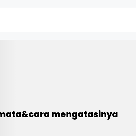
 mata&cara mengatasinya