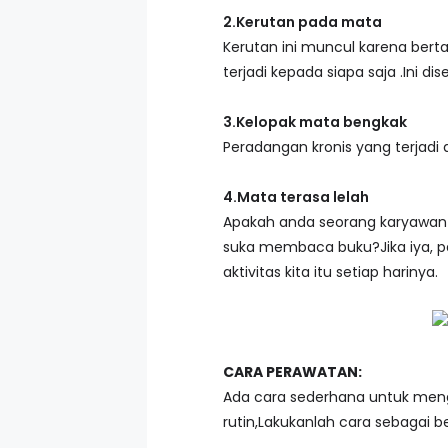
2.Kerutan pada mata
Kerutan ini muncul karena ber
terjadi kepada siapa saja .Ini d
3.Kelopak mata bengkak
Peradangan kronis yang terjadi d
4.Mata terasa lelah
Apakah anda seorang karyawan 
suka membaca buku?Jika iya, p
aktivitas kita itu setiap harinya.
CARA PERAWATAN:
Ada cara sederhana untuk men
rutin,Lakukanlah cara sebagai be