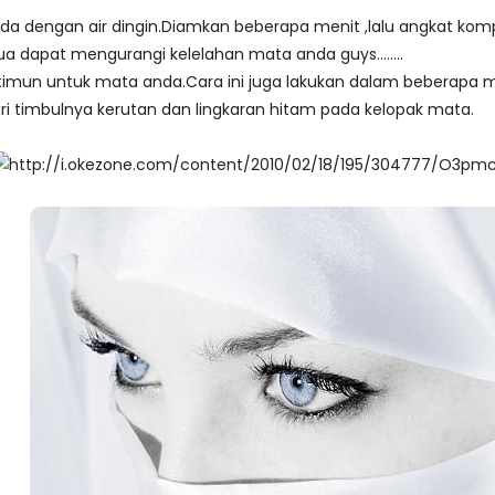
da dengan air dingin.Diamkan beberapa menit ,lalu angkat kom
mua dapat mengurangi kelelahan mata anda guys……..
ntimun untuk mata anda.Cara ini juga lakukan dalam beberapa me
 timbulnya kerutan dan lingkaran hitam pada kelopak mata.