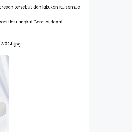
presan tersebut dan lakukan itu semua
nit.lalu angkat.Cara ini dapat