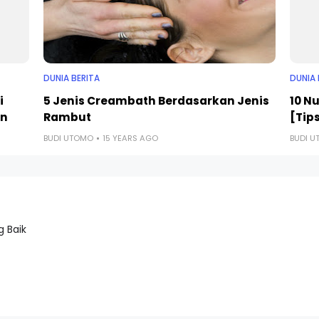
DUNIA BERITA
DUNIA
i
5 Jenis Creambath Berdasarkan Jenis
10 N
an
Rambut
[Tip
BUDI UTOMO
15 YEARS AGO
BUDI 
 Baik