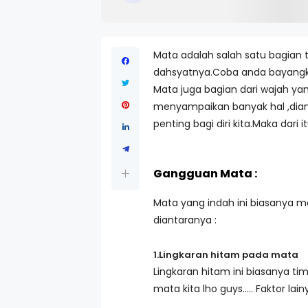
Mata adalah salah satu bagian 
dahsyatnya.Coba anda bayangkan
Mata juga bagian dari wajah y
menyampaikan banyak hal ,diant
penting bagi diri kita.Maka dar
Gangguan Mata :
Mata yang indah ini biasanya 
diantaranya :
1.Lingkaran hitam pada mata
Lingkaran hitam ini biasanya t
mata kita lho guys….. Faktor l