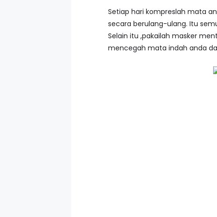
Setiap hari kompreslah mata an
secara berulang-ulang. Itu se
Selain itu ,pakailah masker me
mencegah mata indah anda dari