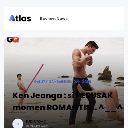
Reviews
News
Beranda
GALLERY GAMBAR LUCU DAN GOKIL
Ken Jeonga : si PERUSAK
momen ROMANTIS .. ^__^
BUDI UTOMO
B
15 YEARS AGO