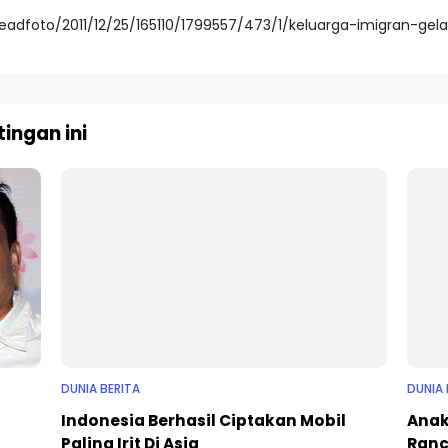
readfoto/2011/12/25/165110/1799557/473/1/keluarga-imigran-gel
ingan ini
DUNIA BERITA
DUNIA 
Indonesia Berhasil Ciptakan Mobil
Anak
Paling Irit Di Asia
Ranc