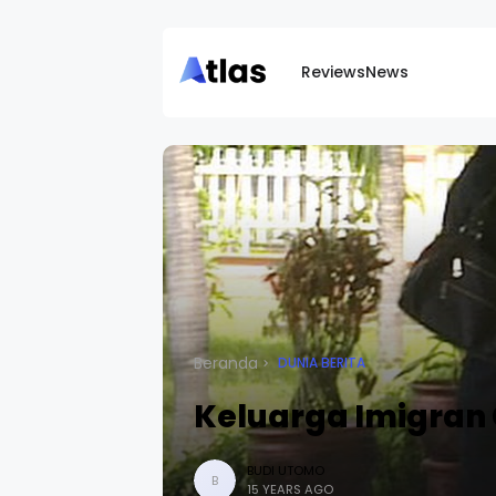
Reviews
News
Beranda
DUNIA BERITA
Keluarga Imigran 
BUDI UTOMO
B
15 YEARS AGO