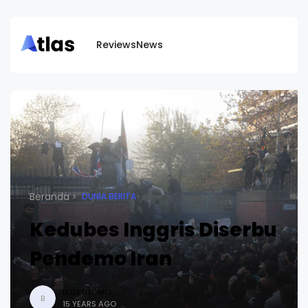
Reviews
News
Beranda
DUNIA BERITA
Kedubes Inggris Diserbu
Pendemo Iran
BUDI UTOMO
B
15 YEARS AGO