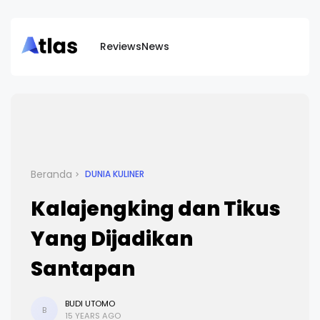
Reviews
News
Beranda
DUNIA KULINER
Kalajengking dan Tikus
Yang Dijadikan
Santapan
BUDI UTOMO
B
15 YEARS AGO