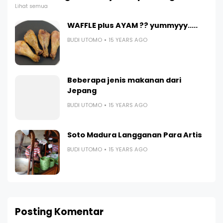
Lihat semua
WAFFLE plus AYAM ?? yummyyy.....
BUDI UTOMO
15 YEARS AGO
Beberapa jenis makanan dari
Jepang
BUDI UTOMO
15 YEARS AGO
Soto Madura Langganan Para Artis
BUDI UTOMO
15 YEARS AGO
Posting Komentar