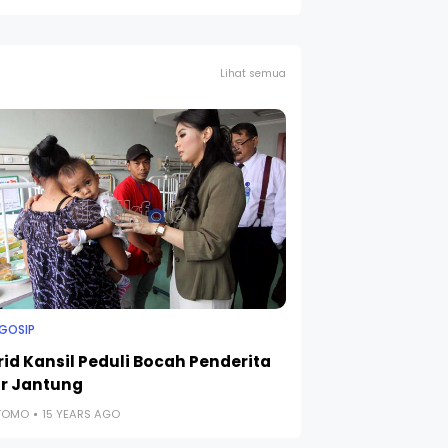
Lihat semua
 GOSIP
rid Kansil Peduli Bocah Penderita
r Jantung
UTOMO
15 YEARS AGO