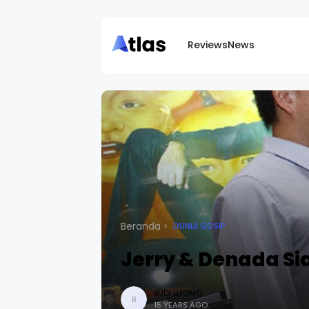
Reviews
News
Beranda
DUNIA GOSIP
Jerry & Denada Si
BUDI UTOMO
B
15 YEARS AGO