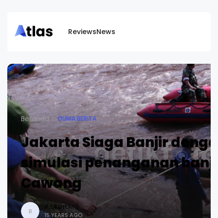
Reviews
News
Beranda
DUNIA BERITA
Jakarta Siaga Banjir deng
simulasi penanganan banjir
Cawang
BUDI UTOMO
B
15 YEARS AGO