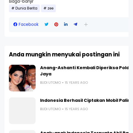
siaga-banjir
Dunia Berita
zee
Facebook
Anda mungkin menyukai postingan ini
Anang-Ashanti Kembali Diperiksa Polda
Jaya
BUDI UTOMO
15 YEARS AGO
Indonesia Berhasil Ciptakan Mobil Paling I
BUDI UTOMO
15 YEARS AGO
Anak-anak Indonesia Ternyata Ahli Ra