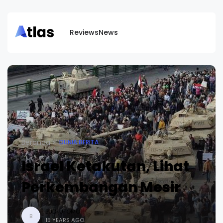
Reviews
News
Beranda
DUNIA BERITA
Israel Ketakutan, Lihat
Perkembangan Mesir
BUDI UTOMO
B
15 YEARS AGO