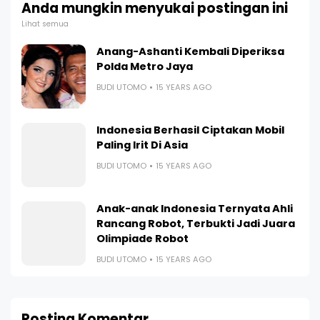
Anda mungkin menyukai postingan ini
Lihat semua
Anang-Ashanti Kembali Diperiksa
Polda Metro Jaya
BUDI UTOMO
15 YEARS AGO
Indonesia Berhasil Ciptakan Mobil
Paling Irit Di Asia
BUDI UTOMO
15 YEARS AGO
Anak-anak Indonesia Ternyata Ahli
Rancang Robot, Terbukti Jadi Juara
Olimpiade Robot
BUDI UTOMO
15 YEARS AGO
Posting Komentar