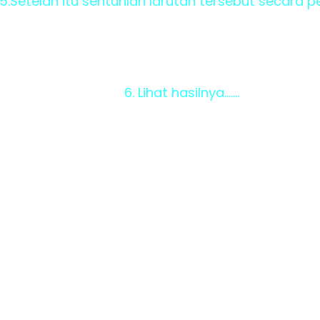
5.Setelah itu sentuhlah larutan tersebut secara p
6. Lihat hasilnya.......