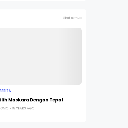
Lihat semua
BERITA
lih Maskara Dengan Tepat
UTOMO
15 YEARS AGO