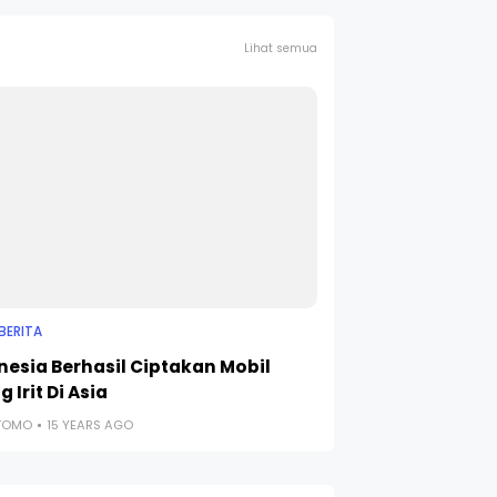
Lihat semua
BERITA
nesia Berhasil Ciptakan Mobil
g Irit Di Asia
UTOMO
15 YEARS AGO