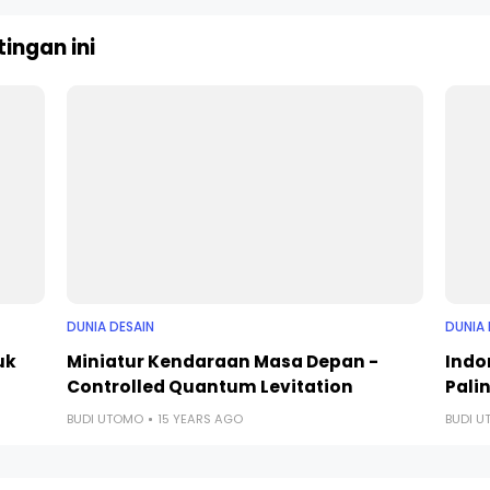
ingan ini
DUNIA DESAIN
DUNIA 
uk
Miniatur Kendaraan Masa Depan -
Indo
Controlled Quantum Levitation
Palin
BUDI UTOMO
15 YEARS AGO
BUDI 