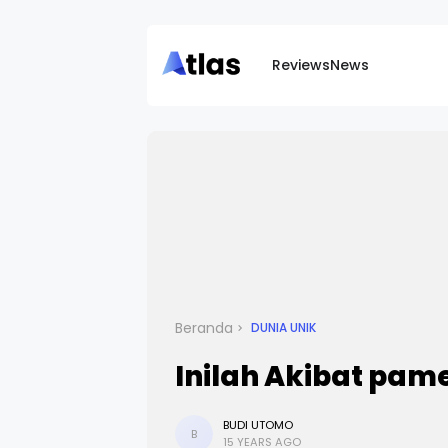
Reviews
News
Beranda
DUNIA UNIK
Inilah Akibat pam
BUDI UTOMO
B
15 YEARS AGO