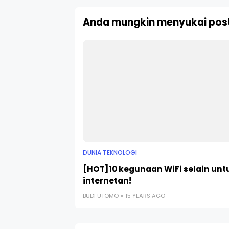
Anda mungkin menyukai post
DUNIA TEKNOLOGI
[HOT]10 kegunaan WiFi selain unt
internetan!
BUDI UTOMO
15 YEARS AGO