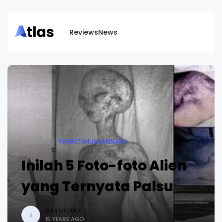
Reviews
News
Beranda
PENGETAHUAN MENARIK
Inilah 5 Foto-foto Alien
yang Ternyata Palsu
BUDI UTOMO
B
15 YEARS AGO