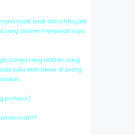
imana nasib anak dan istriku,jadi
nya sang asisten menjawab saya
ga-bonga sang asisten...sang
epala suku lebih besar dr orang
baskan...
g profesor)
ukuman mati??