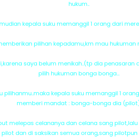
hukum..
mudian kepala suku memanggil 1 orang dari merek
n memberikan pilihan kepadamu,km mau hukuman 
ti,karena saya belum menikah..(tp dia penasaran
pilih hukuman bonga bonga...
 itu pilihanmu..maka kepala suku memanggil 1 orang
memberi mandat : bonga-bonga dia (pilot)
ebut melepas celananya dan celana sang pilot,la
pilot dan di saksikan semua orang,sang pilotpun b