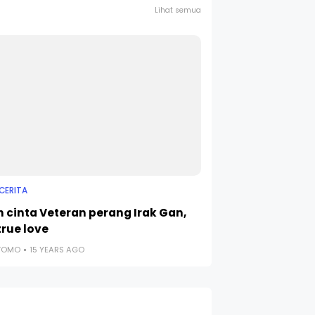
Lihat semua
CERITA
h cinta Veteran perang Irak Gan,
true love
UTOMO
15 YEARS AGO