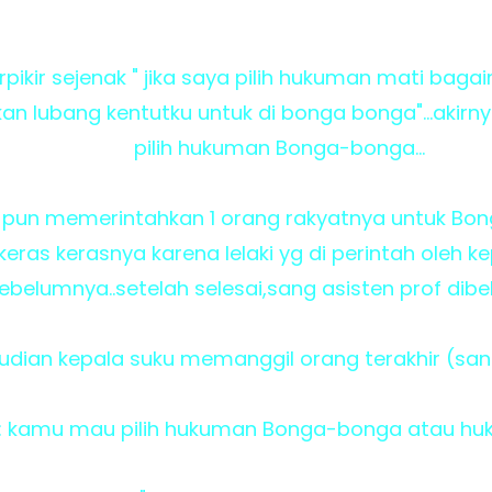
rpikir sejenak " jika saya pilih hukuman mati baga
kan lubang kentutku untuk di bonga bonga"...akir
pilih hukuman Bonga-bonga...
 pun memerintahkan 1 orang rakyatnya untuk Bon
keras kerasnya karena lelaki yg di perintah oleh k
ebelumnya..setelah selesai,sang asisten prof dibe
dian kepala suku memanggil orang terakhir (san
 : kamu mau pilih hukuman Bonga-bonga atau h