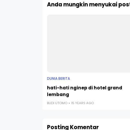
Anda mungkin menyukai post
DUNIA BERITA
hati-hati nginep di hotel grand
lembang
BUDI UTOMO
15 YEARS AGO
Posting Komentar