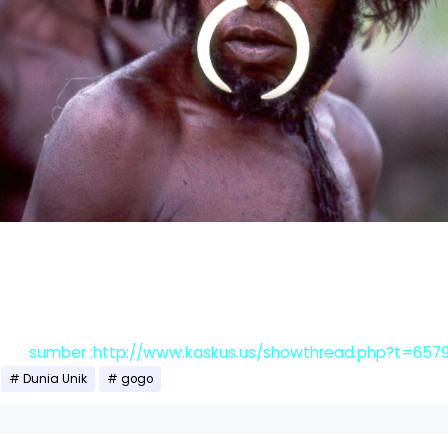
sumber :http://www.kaskus.us/showthread.php?t=657
Dunia Unik
gogo