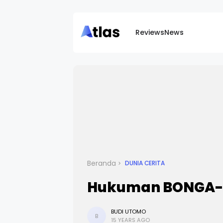
Reviews
News
Beranda
DUNIA CERITA
Hukuman BONGA-B
BUDI UTOMO
B
15 YEARS AGO