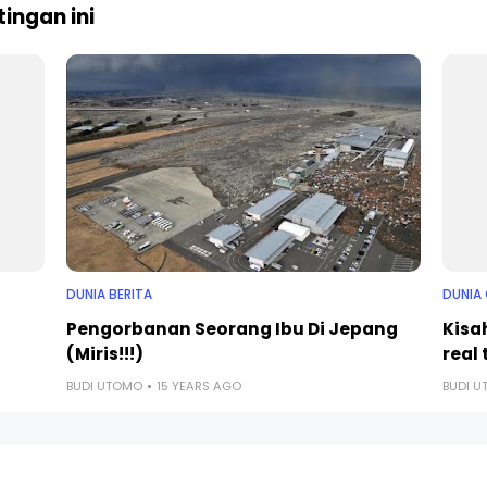
ingan ini
DUNIA BERITA
DUNIA 
Pengorbanan Seorang Ibu Di Jepang
Kisa
(Miris!!!)
real 
BUDI UTOMO
15 YEARS AGO
BUDI 