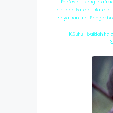
Profesor : sang profes
diri...apa kata dunia kal
saya harus di Bonga-bo
K.Suku : baiklah ka
R