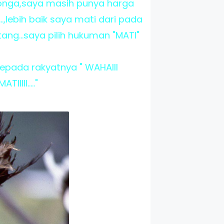
-bonga,saya masih punya harga
..,lebih baik saya mati dari pada
ng...saya pilih hukuman "MATI"
a kepada rakyatnya
" WAHAIII
III....."