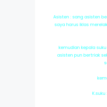
Asisten : sang asisten be
saya harus iklas merela
kemudian kepala suku
asisten pun bertriak se
s
kemu
K.suku