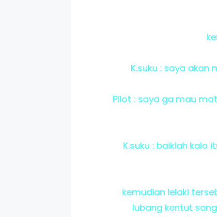
ke
K.suku : saya aka
Pilot : saya ga mau ma
K.suku : baiklah kalo
kemudian lelaki ters
lubang kentut sang 