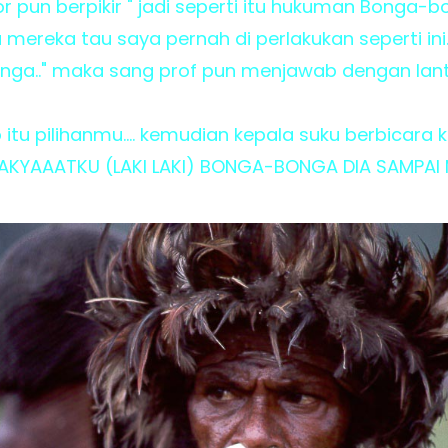
or pun berpikir " jadi seperti itu hukuman Bonga
au mereka tau saya pernah di perlakukan seperti ini.
nga.." maka sang prof pun menjawab dengan lanta
lo itu pilihanmu.... kemudian kepala suku berbicar
AKYAAATKU (LAKI LAKI) BONGA-BONGA DIA SAMPAI MATII