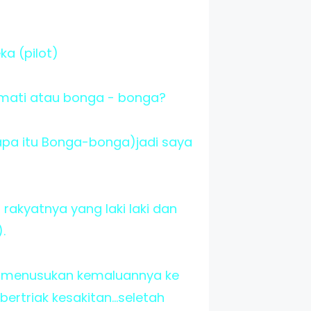
a (pilot)
mati atau bonga - bonga?
 apa itu Bonga-bonga)jadi saya
 rakyatnya yang laki laki dan
.
lu menusukan kemaluannya ke
ertriak kesakitan...seletah