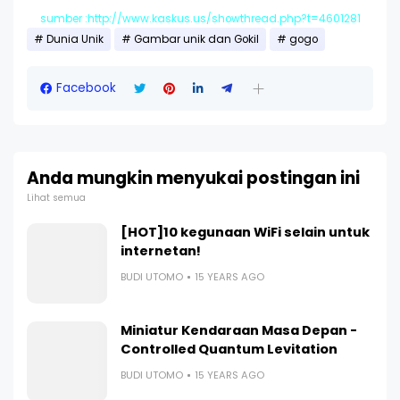
sumber :http://www.kaskus.us/showthread.php?t=4601281
Dunia Unik
Gambar unik dan Gokil
gogo
Facebook
Anda mungkin menyukai postingan ini
Lihat semua
[HOT]10 kegunaan WiFi selain untuk
internetan!
BUDI UTOMO
15 YEARS AGO
Miniatur Kendaraan Masa Depan -
Controlled Quantum Levitation
BUDI UTOMO
15 YEARS AGO