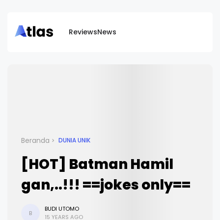
Reviews
News
Beranda
DUNIA UNIK
[HOT] Batman Hamil
gan,..!!! ==jokes only==
BUDI UTOMO
B
15 YEARS AGO