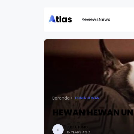
Reviews
News
Beranda
DUNIA HEWAN
HEWAN HEWAN UNYU
BUDI UTOMO
B
15 YEARS AGO