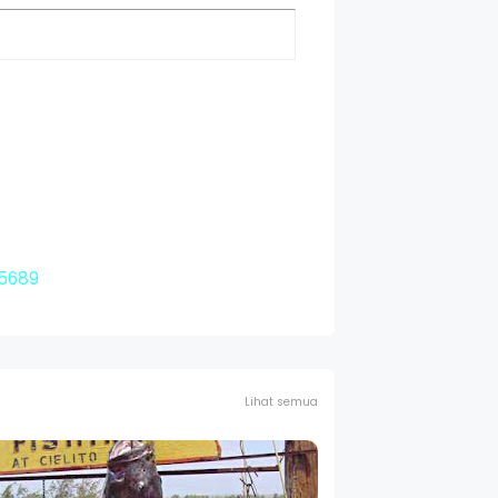
65689
Lihat semua