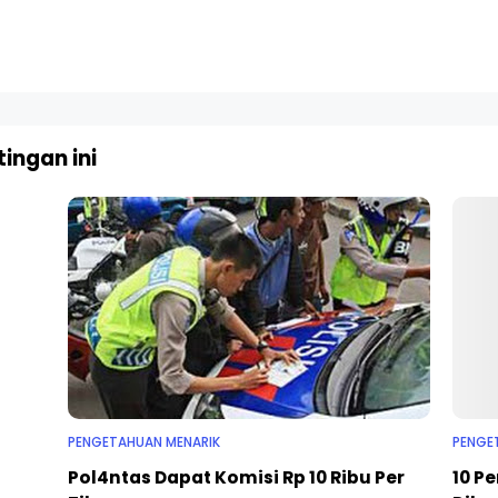
ingan ini
PENGETAHUAN MENARIK
PENGE
Pol4ntas Dapat Komisi Rp 10 Ribu Per
10 P