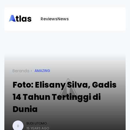
Reviews
News
Beranda
AMAZING
Foto: Elisany Silva, Gadis
14 Tahun Tertinggi di
Dunia
BUDI UTOMO
B
15 YEARS AGO