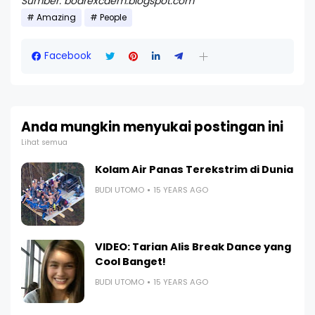
Sumber: bodrexcaem.blogspot.com
Amazing
People
Facebook
Anda mungkin menyukai postingan ini
Lihat semua
Kolam Air Panas Terekstrim di Dunia
BUDI UTOMO
15 YEARS AGO
VIDEO: Tarian Alis Break Dance yang
Cool Banget!
BUDI UTOMO
15 YEARS AGO