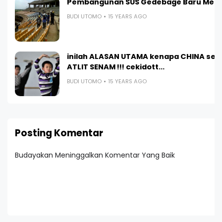
Pembangunan SUS Gedebage Baru Menc
BUDI UTOMO
15 YEARS AGO
inilah ALASAN UTAMA kenapa CHINA sel
ATLIT SENAM !!! cekidott...
BUDI UTOMO
15 YEARS AGO
Posting Komentar
Budayakan Meninggalkan Komentar Yang Baik