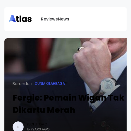
Reviews
News
Beranda
DUNIA OLAHRAGA
Fergie: Pemain Wigan Tak 
Dikartu Merah
BUDI UTOMO
B
15 YEARS AGO