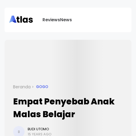
Reviews
News
Beranda
GOGO
Empat Penyebab Anak
Malas Belajar
BUDI UTOMO
B
15 YEARS AGO