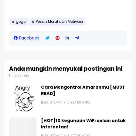
gogo
Pesan Moral dan Motivasi
Facebook
Anda mungkin menyukai postingan ini
Lihat semua
Cara Mengontrol Amarahmu [MUST
READ]
BUDI UTOMO
15 YEARS AGO
[HOT]10 kegunaan WiFi selain untuk
internetan!
BUDI UTOMO
15 YEARS AGO