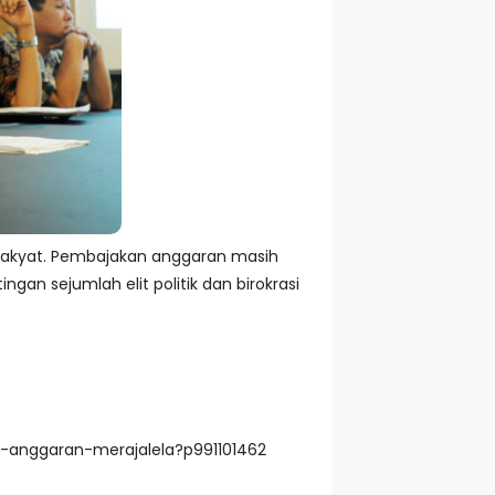
 rakyat. Pembajakan anggaran masih
an sejumlah elit politik dan birokrasi
ia-anggaran-merajalela?p991101462