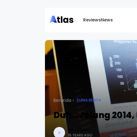
Reviews
News
Beranda
DUNIA BERITA
Duh...Jelang 2014
BUDI UTOMO
B
15 YEARS AGO