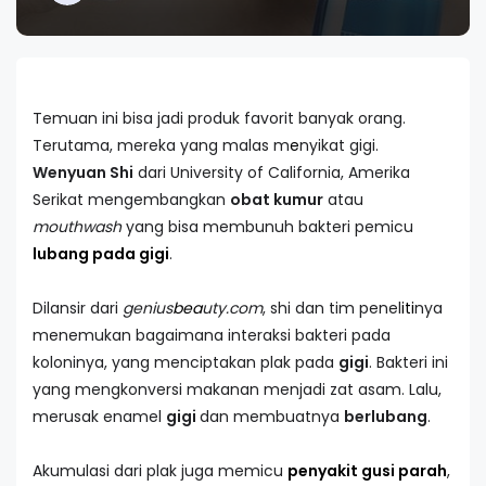
Temuan ini bisa jadi produk favorit banyak orang.
Terutama, mereka yang malas m
e
nyikat gigi.
Wenyuan Shi
dari University of California, Amerika
Serikat mengembangkan
obat kumur
atau
mouthwash
yang bisa membunuh bakteri pemicu
lubang pada gigi
.
Dilansir dari
genius
bea
uty.com
, shi dan tim penel
iti
nya
menemukan bagaimana interaksi bakteri pada
koloninya, yang menciptakan plak pada
gigi
. Bakteri ini
yang mengkonversi makanan menjadi zat asam. Lalu,
merusak enamel
gigi
dan membuatnya
berlubang
.
Akumulasi dari plak juga memicu
penyakit gusi parah
,