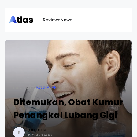
Reviews
News
Beranda
KESEHATAN
Ditemukan, Obat Kumur
Penangkal Lubang Gigi
BUDI UTOMO
B
15 YEARS AGO