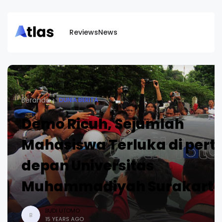
Reviews
News
Beranda
DUNIA BERITA
Demo Ricuh, Sejumlah
Mahasiswa Terluka di pert
depan Universitas
Muhammadiyah Surakart
BUDI UTOMO
B
15 YEARS AGO