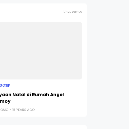
Lihat semua
 GOSIP
yaan Natal di Rumah Angel
amoy
UTOMO
15 YEARS AGO