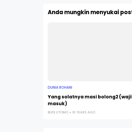
Anda mungkin menyukai post
DUNIA ROHANI
Yang solatnya masi bolong2 (waj
masuk)
BUDI UTOMO
15 YEARS AGO