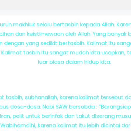
uruh makhluk selalu bertasbih kepada Allah. Karen
ebihan dan keistimewaan oleh Allah. Yang banyak 
n dengan yang sedikit bertasbih. Kalimat itu sanga
 Kalimat tasbih itu sangat mudah kita ucapkan,
luar biasa dalam hidup kita.
t tasbih, subhanallah, karena kalimat tersebut 
us dosa-dosa. Nabi SAW bersabda : “Barangs
ikiran, pelit untuk berinfak dan takut diserang m
bihamdihi, karena kalimat itu lebih dicintai d