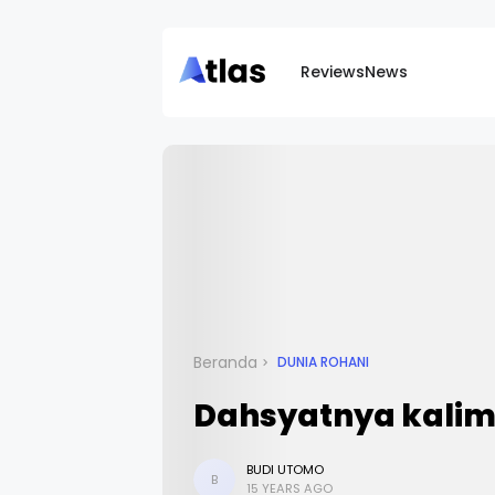
Reviews
News
Beranda
DUNIA ROHANI
Dahsyatnya kalim
BUDI UTOMO
B
15 YEARS AGO