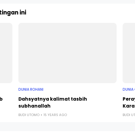
ingan ini
DUNIA ROHANI
DUNIA
ib
Dahsyatnya kalimat tasbih
Pera
subhanallah
Kar
BUDI UTOMO
15 YEARS AGO
BUDI 