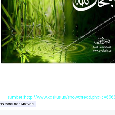
sumber :http://www.kaskus.us/showthread.php?t=656
an Moral dan Motivasi