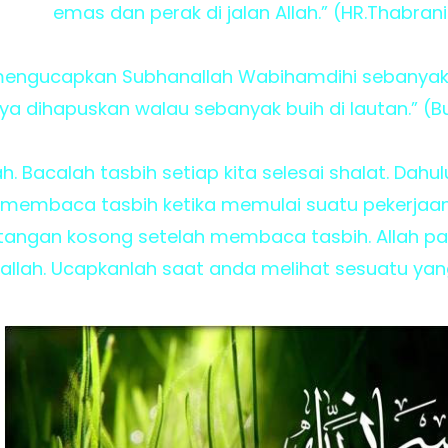
emas dan perak di jalan Allah.” (HR.Thabrani
engucapkan Subhanallah Wabihamdihi sebanyak 1
a dihapuskan walau sebanyak buih di lautan.” (B
. Bacalah tasbih setiap kita selesai shalat. Dahul
membaca tasbih ketika memulai suatu pekerjaan. 
tangan kosong setelah membaca tasbih. Allah pa
llah. Ucapkanlah saat anda melihat sesuatu yan