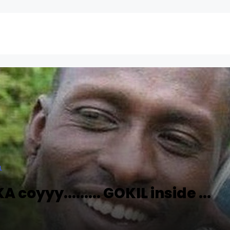
L
coyyy......... GOKIL inside ...