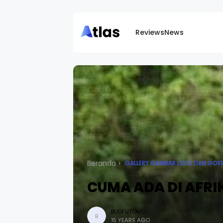
Reviews
News
Beranda
GALLERY GAMBAR LUCU DAN GOKI
CUMA ADA DI AFRIKA 
BUDI UTOMO
B
15 YEARS AGO