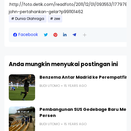
:http://foto.detik.com/readfoto/2011/12/01/093553/1779784
john-pertahankan-gelar?p991101462
Dunia Olahraga
zee
Facebook
Anda mungkin menyukai postingan ini
Benzema Antar Madrid ke Perempatfina
BUDI UTOMO
15 YEARS AGO
Pembangunan SUS Gedebage Baru Menc
Persen
BUDI UTOMO
15 YEARS AGO