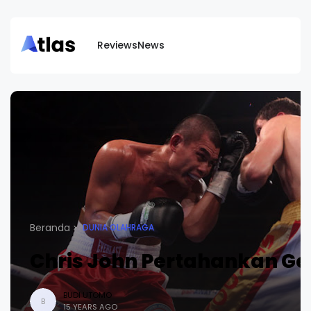
Reviews
News
Beranda
DUNIA OLAHRAGA
Chris John Pertahankan Ge
BUDI UTOMO
B
15 YEARS AGO