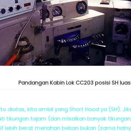
Pandangan Kabin Lok CC203 posisi SH luas
to diatas, kita ambil yang Short Hood ya (SH). Jik
 tikungan tajam (dan misalkan banyak tikungan 
if lebih berat menahan beban bukan (sama halny