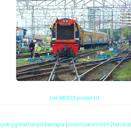
Lok BB303 posisi LH
ak yg bertanya kenapa posisi Lokomotif (teruta