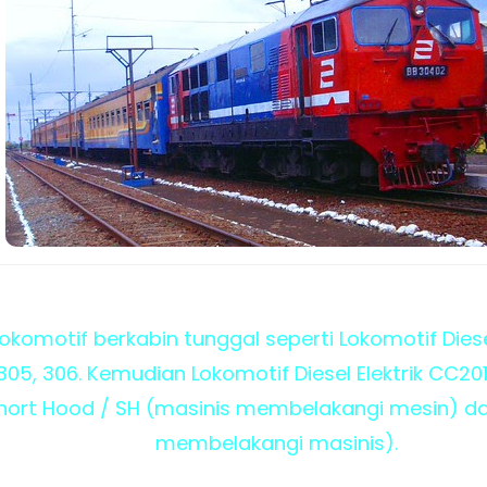
okomotif berkabin tunggal seperti Lokomotif Diesel 
 305, 306. Kemudian Lokomotif Diesel Elektrik CC201
 Short Hood / SH (masinis membelakangi mesin) da
membelakangi masinis).