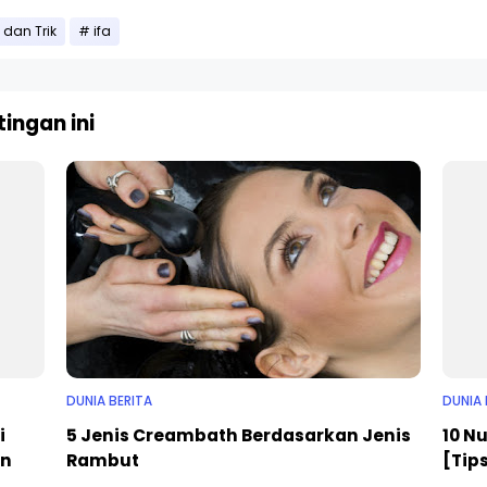
 dan Trik
ifa
ingan ini
DUNIA BERITA
DUNIA
i
5 Jenis Creambath Berdasarkan Jenis
10 N
an
Rambut
[Tip