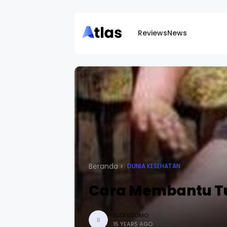
Reviews
News
Beranda
DUNIA KESEHATAN
Cara Membantu T
BUDI UTOMO
B
15 YEARS AGO