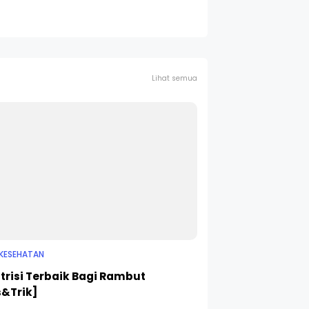
Lihat semua
 KESEHATAN
utrisi Terbaik Bagi Rambut
s&Trik]