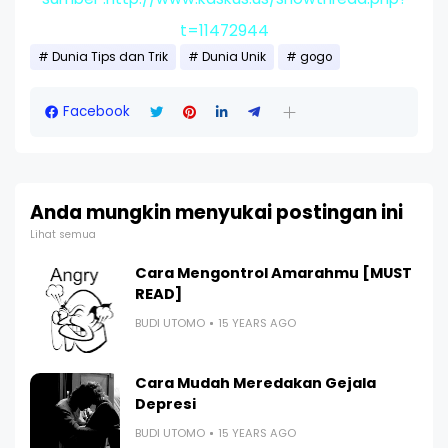
t=11472944
Dunia Tips dan Trik
Dunia Unik
gogo
Facebook
Anda mungkin menyukai postingan ini
Lihat semua
Cara Mengontrol Amarahmu [MUST
READ]
BUDI UTOMO
15 YEARS AGO
Cara Mudah Meredakan Gejala
Depresi
BUDI UTOMO
15 YEARS AGO