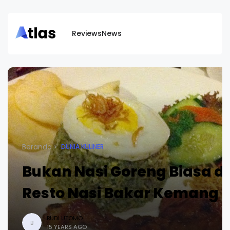
Reviews
News
Beranda
DUNIA KULINER
Bukan Nasi Goreng Biasa di
Resto Nasi Bakar Kemang
BUDI UTOMO
B
15 YEARS AGO