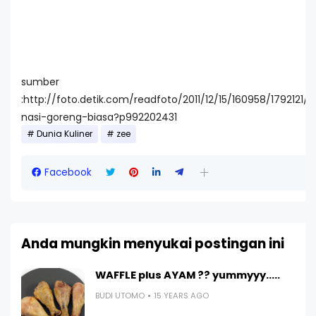
sumber
:http://foto.detik.com/readfoto/2011/12/15/160958/1792121
nasi-goreng-biasa?p992202431
Dunia Kuliner
zee
Facebook
Anda mungkin menyukai postingan ini
WAFFLE plus AYAM ?? yummyyy.....
BUDI UTOMO
15 YEARS AGO